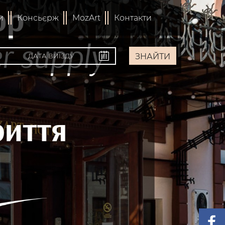
и
Консьєрж
MozArt
Контакти
ЗНАЙТИ