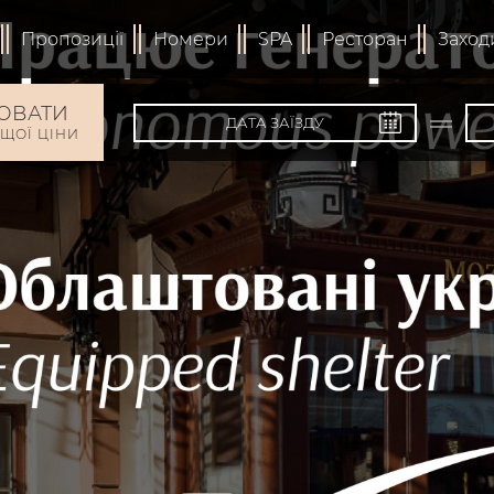
Пропозиції
Номери
SPA
Ресторан
Заход
ЮВАТИ
АЩОЇ ЦІНИ