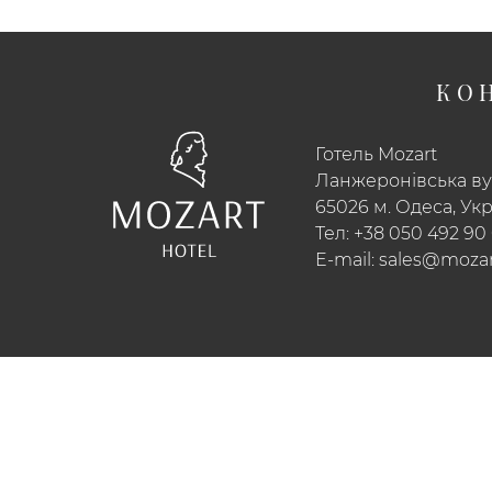
КО
Готель Mozart
Ланжеронівська вул
65026 м. Одеса, Ук
Тел:
+38 050 492 90
E-mail:
sales@mozar