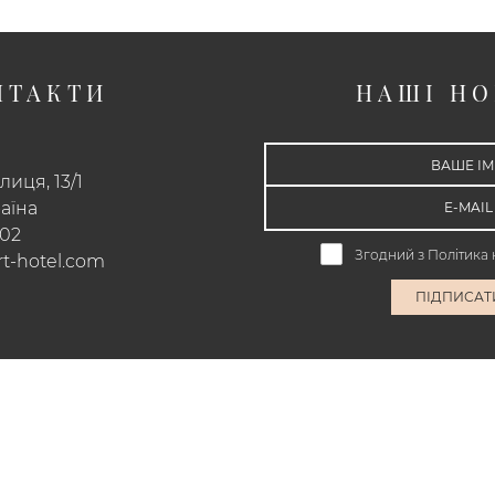
НТАКТИ
НАШІ Н
иця, 13/1
раїна
 02
Згодний з
Політика 
t-hotel.com
ПІДПИСАТ