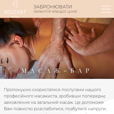
Готель
Пропозиції
Номери
SPA
ЗАБРОНЮВАТИ
ГАРАНТІЯ КРАЩОЇ ЦІНИ
МАСАЖ-БАР
Пропонуємо скористатися послугами нашого
ГОТЕЛЬ MOZART
SPA
МАСАЖ-БАР
професійного масажиста, зробивши попереднє
замовлення на загальний масаж. Це допоможе
Вам повністю розслабитися, позбутися напруги,