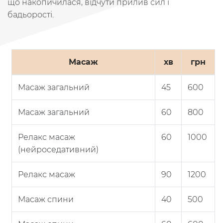
що накопичилася, відчути прилив сил і
бадьорості.
Масаж
хв
грн
Масаж загальний
45
600
Масаж загальний
60
800
Релакс масаж
60
1000
(нейроседативний)
Релакс масаж
90
1200
Масаж спини
40
500